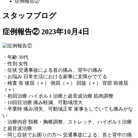
症例報告②
スタッフブログ
症例報告②
2023年10月4日
・年齢 30代
・性別 女性
・症状 交通事故による首の痛み、背中の痛み
・お悩み 日常生活における家事に支障がでてる
・検査 首 後屈（＋） 側屈（＋） 回旋（＋） 背部 前後屈
（＋）
・初回治療 ハイボルト治療と超音波治療 筋肉調整
・10回目治療 痛み軽減、可動域増大
・卒業時 痛み消失、可動域正常 家事をしていても痛みがな
い
・治療内容 頸椎・胸椎調整、ストレッチ、ハイボルト治療
と超音波治療
・同じ症状でお困りの方へ 交通事故による、首と背中の痛