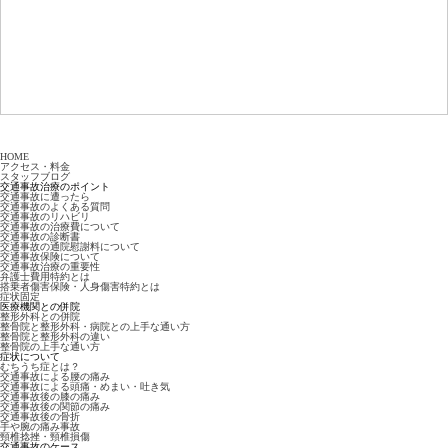
HOME
アクセス・料金
スタッフブログ
交通事故治療のポイント
交通事故に遭ったら
交通事故のよくある質問
交通事故のリハビリ
交通事故の治療費について
交通事故の診断書
交通事故の通院慰謝料について
交通事故保険について
交通事故治療の重要性
弁護士費用特約とは
搭乗者傷害保険・人身傷害特約とは
症状固定
医療機関との併院
整形外科との併院
整骨院と整形外科・病院との上手な通い方
整骨院と整形外科の違い
整骨院の上手な通い方
症状について
むちうち症とは？
交通事故による腰の痛み
交通事故による頭痛・めまい・吐き気
交通事故後の膝の痛み
交通事故後の関節の痛み
交通事故後の骨折
手や腕の痛み事故
頸椎捻挫・頸椎損傷
交通事故のケース