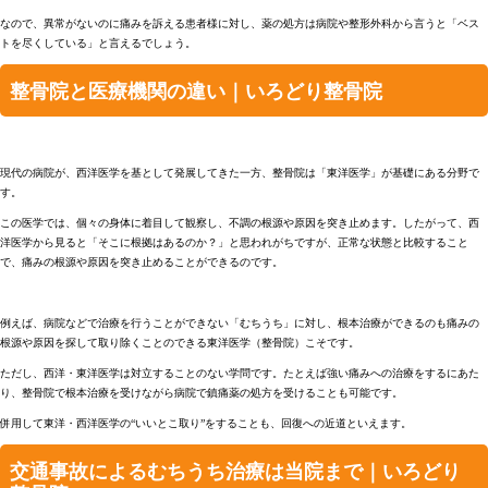
なので、異常がないのに痛みを訴える患者様に対し、薬の処方は病院や整形外科から言うと「ベス
トを尽くしている」と言えるでしょう。
整骨院と医療機関の違い｜いろどり整骨院
現代の病院が、西洋医学を基として発展してきた一方、整骨院は「東洋医学」が基礎にある分野で
す。
この医学では、個々の身体に着目して観察し、不調の根源や原因を突き止めます。したがって、西
洋医学から見ると「そこに根拠はあるのか？」と思われがちですが、正常な状態と比較すること
で、痛みの根源や原因を突き止めることができるのです。
例えば、病院などで治療を行うことができない「むちうち」に対し、根本治療ができるのも痛みの
根源や原因を探して取り除くことのできる東洋医学（整骨院）こそです。
ただし、西洋・東洋医学は対立することのない学問です。たとえば強い痛みへの治療をするにあた
り、整骨院で根本治療を受けながら病院で鎮痛薬の処方を受けることも可能です。
併用して東洋・西洋医学の“いいとこ取り”をすることも、回復への近道といえます。
交通事故によるむちうち治療は当院まで｜いろどり