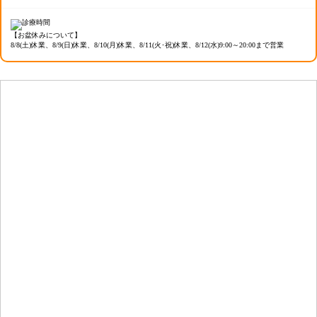
【お盆休みについて】
8/8(土)休業、8/9(日)休業、8/10(月)休業、8/11(火･祝)休業、8/12(水)9:00～20:00まで営業