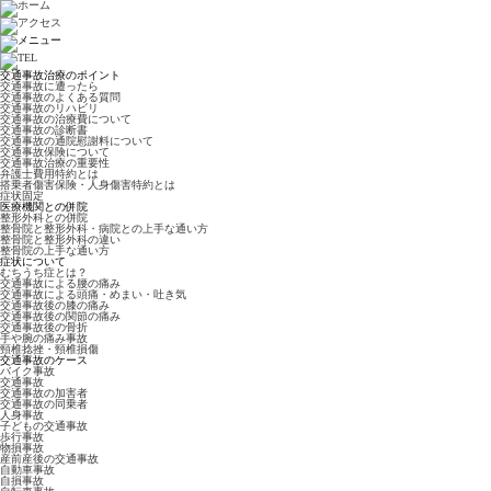
交通事故治療のポイント
交通事故に遭ったら
交通事故のよくある質問
交通事故のリハビリ
交通事故の治療費について
交通事故の診断書
交通事故の通院慰謝料について
交通事故保険について
交通事故治療の重要性
弁護士費用特約とは
搭乗者傷害保険・人身傷害特約とは
症状固定
医療機関との併院
整形外科との併院
整骨院と整形外科・病院との上手な通い方
整骨院と整形外科の違い
整骨院の上手な通い方
症状について
むちうち症とは？
交通事故による腰の痛み
交通事故による頭痛・めまい・吐き気
交通事故後の膝の痛み
交通事故後の関節の痛み
交通事故後の骨折
手や腕の痛み事故
頸椎捻挫・頸椎損傷
交通事故のケース
バイク事故
交通事故
交通事故の加害者
交通事故の同乗者
人身事故
子どもの交通事故
歩行事故
物損事故
産前産後の交通事故
自動車事故
自損事故