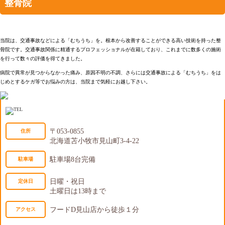
整骨院
当院は、交通事故などによる「むちうち」を。根本から改善することができる高い技術を持った整
骨院です。交通事故関係に精通するプロフェッショナルが在籍しており、これまでに数多くの施術
を行って数々の評価を得てきました。
病院で異常が見つからなかった痛み、原因不明の不調、さらには交通事故による「むちうち」をは
じめとするケガ等でお悩みの方は、当院まで気軽にお越し下さい。
〒053-0855
住所
北海道苫小牧市見山町3-4-22
駐車場8台完備
駐車場
日曜・祝日
定休日
土曜日は13時まで
フードD見山店から徒歩１分
アクセス