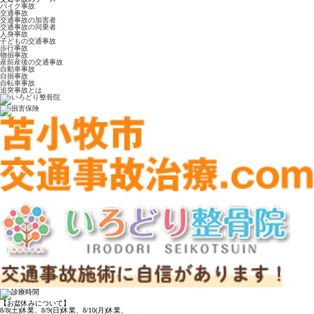
バイク事故
交通事故
交通事故の加害者
交通事故の同乗者
人身事故
子どもの交通事故
歩行事故
物損事故
産前産後の交通事故
自動車事故
自損事故
自転車事故
追突事故とは
【お盆休みについて】
8/8(土)休業、8/9(日)休業、8/10(月)休業、