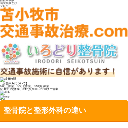
自転車事故
追突事故とは
ブログ
【お盆休みについて】
8/8(土)休業、8/9(日)休業、8/10(月)休業、
8/11(火･祝)休業、8/12(水)9:00～20:00まで営業
整骨院と整形外科の違い