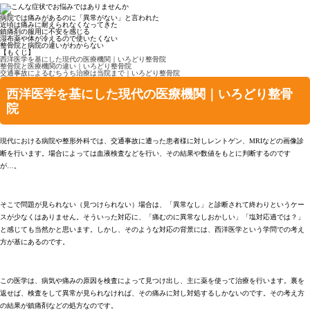
病院では痛みがあるのに「異常がない」と言われた
近頃は痛みに耐えられなくなってきた
鎮痛剤の服用に不安を感じる
湿布薬や体が冷えるので使いたくない
整骨院と病院の違いがわからない
【もくじ】
西洋医学を基にした現代の医療機関｜いろどり整骨院
整骨院と医療機関の違い｜いろどり整骨院
交通事故によるむちうち治療は当院まで｜いろどり整骨院
西洋医学を基にした現代の医療機関｜いろどり整骨
院
現代における病院や整形外科では、交通事故に遭った患者様に対しレントゲン、MRIなどの画像診
断を行います。場合によっては血液検査などを行い、その結果や数値をもとに判断するのです
が…。
そこで問題が見られない（見つけられない）場合は、「異常なし」と診断されて終わりというケー
スが少なくはありません。そういった対応に、「痛むのに異常なしおかしい」「塩対応過では？」
と感じても当然かと思います。しかし、そのような対応の背景には、西洋医学という学問での考え
方が基にあるのです。
この医学は、病気や痛みの原因を検査によって見つけ出し、主に薬を使って治療を行います。裏を
返せば、検査をして異常が見られなければ、その痛みに対し対処するしかないのです。その考え方
の結果が鎮痛剤などの処方なのです。