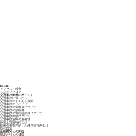
HOME
アクセス・料金
スタッフブログ
交通事故治療のポイント
交通事故に遭ったら
交通事故のよくある質問
交通事故のリハビリ
交通事故の治療費について
交通事故の診断書
交通事故の通院慰謝料について
交通事故保険について
交通事故治療の重要性
弁護士費用特約とは
搭乗者傷害保険・人身傷害特約とは
症状固定
医療機関との併院
整形外科との併院