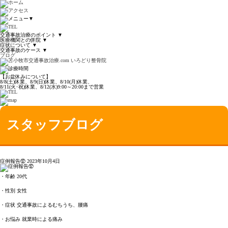
▼
交通事故治療のポイント
▼
医療機関との併院
▼
症状について
▼
交通事故のケース
▼
ブログ
【お盆休みについて】
8/8(土)休業、8/9(日)休業、8/10(月)休業、
8/11(火･祝)休業、8/12(水)9:00～20:00まで営業
スタッフブログ
症例報告⑫
2023年10月4日
・年齢 20代
・性別 女性
・症状 交通事故によるむちうち、腰痛
・お悩み 就業時による痛み