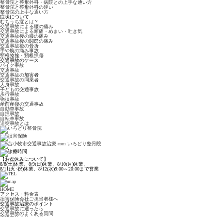
整骨院と整形外科・病院との上手な通い方
整骨院と整形外科の違い
整骨院の上手な通い方
症状について
むちうち症とは？
交通事故による腰の痛み
交通事故による頭痛・めまい・吐き気
交通事故後の膝の痛み
交通事故後の関節の痛み
交通事故後の骨折
手や腕の痛み事故
頸椎捻挫・頸椎損傷
交通事故のケース
バイク事故
交通事故
交通事故の加害者
交通事故の同乗者
人身事故
子どもの交通事故
歩行事故
物損事故
産前産後の交通事故
自動車事故
自損事故
自転車事故
追突事故とは
【お盆休みについて】
8/8(土)休業、8/9(日)休業、8/10(月)休業、
8/11(火･祝)休業、8/12(水)9:00～20:00まで営業
HOME
アクセス・料金表
損害保険会社ご担当者様へ
交通事故治療のポイント
交通事故に遭ったら
交通事故のよくある質問