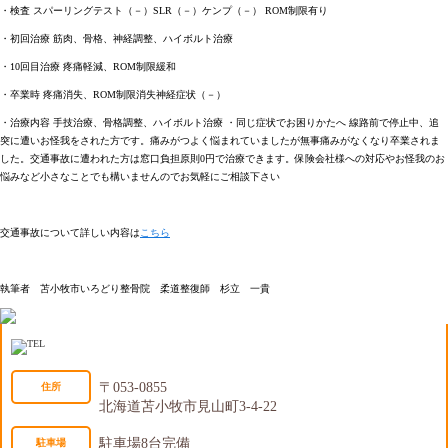
・検査 スパーリングテスト（－）SLR（－）ケンプ（－） ROM制限有り
・初回治療 筋肉、骨格、神経調整、ハイボルト治療
・10回目治療 疼痛軽減、ROM制限緩和
・卒業時 疼痛消失、ROM制限消失神経症状（－）
・治療内容 手技治療、骨格調整、ハイボルト治療 ・同じ症状でお困りかたへ 線路前で停止中、追
突に遭いお怪我をされた方です。痛みがつよく悩まれていましたが無事痛みがなくなり卒業されま
した。交通事故に遭われた方は窓口負担原則0円で治療できます。保険会社様への対応やお怪我のお
悩みなど小さなことでも構いませんのでお気軽にご相談下さい
交通事故について詳しい内容は
こちら
執筆者 苫小牧市いろどり整骨院 柔道整復師 杉立 一貴
〒053-0855
住所
北海道苫小牧市見山町3-4-22
駐車場8台完備
駐車場