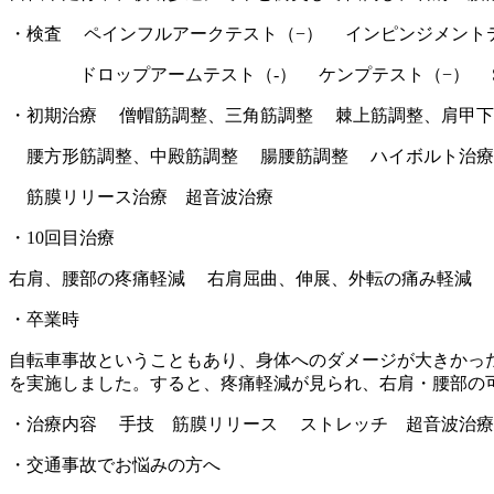
・検査 ペインフルアークテスト（−） インピンジメント
ドロップアームテスト（‐） ケンプテスト（−） SL
・初期治療 僧帽筋調整、三角筋調整 棘上筋調整、肩甲下
腰方形筋調整、中殿筋調整 腸腰筋調整 ハイボルト治療
筋膜リリース治療 超音波治療
・10回目治療
右肩、腰部の疼痛軽減 右肩屈曲、伸展、外転の痛み軽減 
・卒業時
自転車事故ということもあり、身体へのダメージが大きかっ
を実施しました。すると、疼痛軽減が見られ、右肩・腰部の
・治療内容 手技 筋膜リリース ストレッチ 超音波治
・交通事故でお悩みの方へ