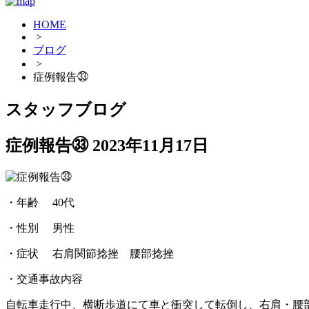
HOME
>
ブログ
>
症例報告㉝
スタッフブログ
症例報告㉝
2023年11月17日
・年齢 40代
・性別 男性
・症状 右肩関節捻挫 腰部捻挫
・交通事故内容
自転車走行中、横断歩道にて車と衝突して転倒し、右肩・腰