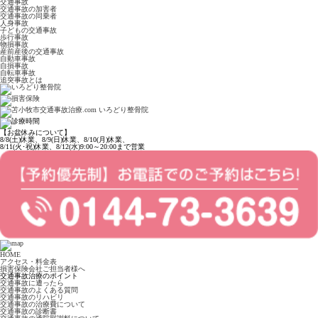
交通事故
交通事故の加害者
交通事故の同乗者
人身事故
子どもの交通事故
歩行事故
物損事故
産前産後の交通事故
自動車事故
自損事故
自転車事故
追突事故とは
【お盆休みについて】
8/8(土)休業、8/9(日)休業、8/10(月)休業、
8/11(火･祝)休業、8/12(水)9:00～20:00まで営業
HOME
アクセス・料金表
損害保険会社ご担当者様へ
交通事故治療のポイント
交通事故に遭ったら
交通事故のよくある質問
交通事故のリハビリ
交通事故の治療費について
交通事故の診断書