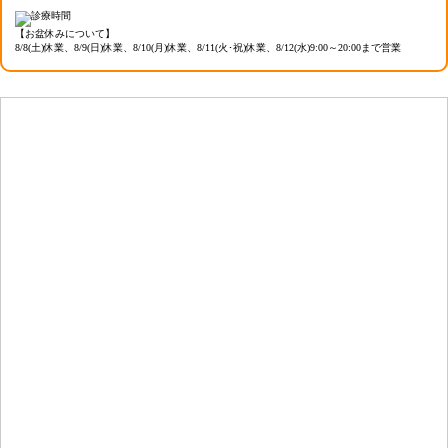
【お盆休みについて】
8/8(土)休業、8/9(日)休業、8/10(月)休業、8/11(火･祝)休業、8/12(水)9:00～20:00まで営業