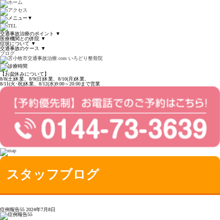
▼
交通事故治療のポイント
▼
医療機関との併院
▼
症状について
▼
交通事故のケース
▼
ブログ
【お盆休みについて】
8/8(土)休業、8/9(日)休業、8/10(月)休業、
8/11(火･祝)休業、8/12(水)9:00～20:00まで営業
スタッフブログ
症例報告55
2024年7月8日