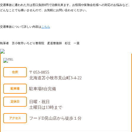
交通事故に遭われた方は窓口負担0円で治療出来ます。お怪我や保険会社様への対応のお悩みなど、
どんなことでも構いませんので、お気軽にお問い合わせください。
交通事故について詳しい内容は
こちら
執筆者 苫小牧市いろどり整骨院 柔道整復師 杉立 一貴
〒053-0855
住所
北海道苫小牧市見山町3-4-22
駐車場8台完備
駐車場
日曜・祝日
定休日
土曜日は13時まで
フードD見山店から徒歩１分
アクセス