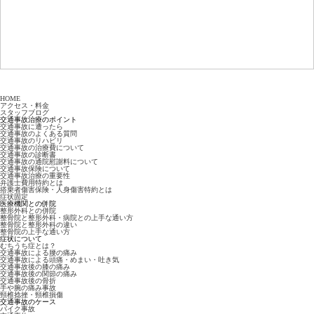
HOME
アクセス・料金
スタッフブログ
交通事故治療のポイント
交通事故に遭ったら
交通事故のよくある質問
交通事故のリハビリ
交通事故の治療費について
交通事故の診断書
交通事故の通院慰謝料について
交通事故保険について
交通事故治療の重要性
弁護士費用特約とは
搭乗者傷害保険・人身傷害特約とは
症状固定
医療機関との併院
整形外科との併院
整骨院と整形外科・病院との上手な通い方
整骨院と整形外科の違い
整骨院の上手な通い方
症状について
むちうち症とは？
交通事故による腰の痛み
交通事故による頭痛・めまい・吐き気
交通事故後の膝の痛み
交通事故後の関節の痛み
交通事故後の骨折
手や腕の痛み事故
頸椎捻挫・頸椎損傷
交通事故のケース
バイク事故