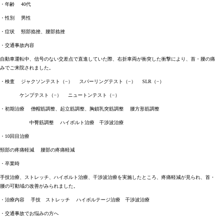
・年齢 40代
・性別 男性
・症状 頸部捻挫、腰部捻挫
・交通事故内容
自動車運転中、信号のない交差点で直進していた際、右折車両が衝突した衝撃により、首・腰の痛
みでご来院されました。
・検査 ジャクソンテスト（−） スパーリングテスト（−） SLR（−）
ケンプテスト（−） ニュートンテスト（−）
・初期治療 僧帽筋調整、起立筋調整、胸鎖乳突筋調整 腰方形筋調整
中臀筋調整 ハイボルト治療 干渉波治療
・10回目治療
頸部の疼痛軽減 腰部の疼痛軽減
・卒業時
手技治療、ストレッチ、ハイボルト治療、干渉波治療を実施したところ、疼痛軽減が見られ、首・
腰の可動域の改善がみられました。
・治療内容 手技 ストレッチ ハイボルテージ治療 干渉波治療
・交通事故でお悩みの方へ