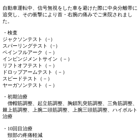
自動車運転中、信号無視をした車を避けた際に中央分離帯に
追突し、その衝撃により首・右腕の痛みでご来院されまし
た。
・検査
ジャクソンテスト（−）
スパーリングテスト（−）
ペインフルアーク（－）
インピンジメントサイン（－）
リフトオフテスト（－）
ドロップアームテスト（－）
スピードテスト（－）
ヤーガソンテスト（－）
・初期治療
僧帽筋調整、起立筋調整、胸鎖乳突筋調整、三角筋調整、
棘上筋調整、上腕二頭筋調整、上腕三頭筋調整、ハイボルト
治療
・10回目治療
頸部の疼痛軽減