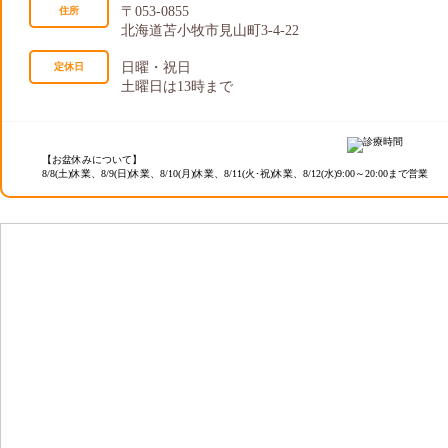
〒053-0855
住所
北海道苫小牧市見山町3-4-22
日曜・祝日
定休日
土曜日は13時まで
【お盆休みについて】
8/8(土)休業、8/9(日)休業、8/10(月)休業、8/11(火･祝)休業、8/12(水)9:00～20:00まで営業