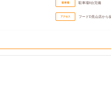
駐車場8台完備
駐車場
フードD見山店から
アクセス