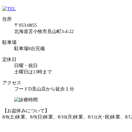
住所
〒053-0855
北海道苫小牧市見山町3-4-22
駐車場
駐車場8台完備
定休日
日曜・祝日
土曜日は13時まで
アクセス
フードD見山店から徒歩１分
【お盆休みについて】
8/8(土)休業、8/9(日)休業、8/10(月)休業、8/11(火･祝)休業、8/1