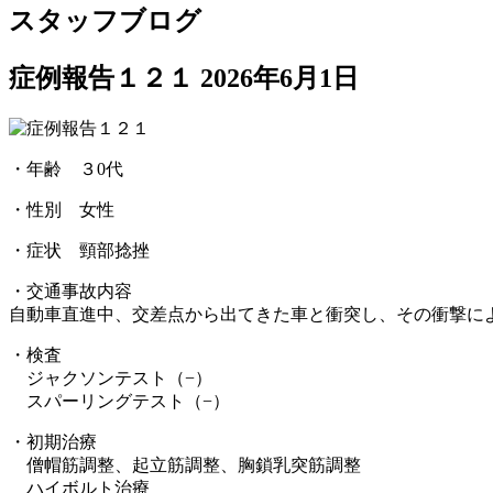
スタッフブログ
症例報告１２１
2026年6月1日
・年齢 ３0代
・性別 女性
・症状 頸部捻挫
・交通事故内容
自動車直進中、交差点から出てきた車と衝突し、その衝撃に
・検査
ジャクソンテスト（−）
スパーリングテスト（−）
・初期治療
僧帽筋調整、起立筋調整、胸鎖乳突筋調整
ハイボルト治療