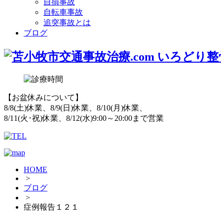
自損事故
自転車事故
追突事故とは
ブログ
【お盆休みについて】
8/8(土)休業、8/9(日)休業、8/10(月)休業、
8/11(火･祝)休業、8/12(水)9:00～20:00まで営業
HOME
>
ブログ
>
症例報告１２１