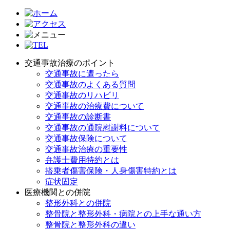
交通事故治療のポイント
交通事故に遭ったら
交通事故のよくある質問
交通事故のリハビリ
交通事故の治療費について
交通事故の診断書
交通事故の通院慰謝料について
交通事故保険について
交通事故治療の重要性
弁護士費用特約とは
搭乗者傷害保険・人身傷害特約とは
症状固定
医療機関との併院
整形外科との併院
整骨院と整形外科・病院との上手な通い方
整骨院と整形外科の違い