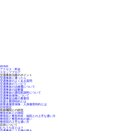
HOME
アクセス・料金
スタッフブログ
交通事故治療のポイント
交通事故に遭ったら
交通事故のよくある質問
交通事故のリハビリ
交通事故の治療費について
交通事故の診断書
交通事故の通院慰謝料について
交通事故保険について
交通事故治療の重要性
弁護士費用特約とは
搭乗者傷害保険・人身傷害特約とは
症状固定
医療機関との併院
整形外科との併院
整骨院と整形外科・病院との上手な通い方
整骨院と整形外科の違い
整骨院の上手な通い方
症状について
むちうち症とは？
交通事故による腰の痛み