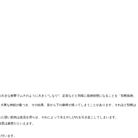
大きな衝撃でムチのように大きく“しなり”、足首などと同様に捻挫状態になることを「頚椎捻挫」
ぐ大事な神経が傷つき、その結果、首から下の麻痺が残ってしまうことがあります。それほど頚椎は
った固い筋肉は血流を滞らせ、それによって冷えやしびれを引き起こしてしまいます。
放置は厳禁だといえます。
を行います。