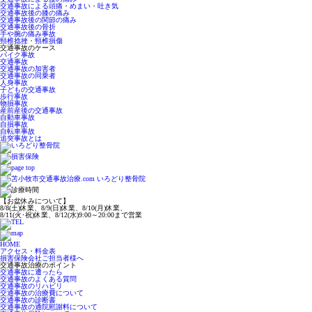
交通事故による頭痛・めまい・吐き気
交通事故後の膝の痛み
交通事故後の関節の痛み
交通事故後の骨折
手や腕の痛み事故
頸椎捻挫・頸椎損傷
交通事故のケース
バイク事故
交通事故
交通事故の加害者
交通事故の同乗者
人身事故
子どもの交通事故
歩行事故
物損事故
産前産後の交通事故
自動車事故
自損事故
自転車事故
追突事故とは
【お盆休みについて】
8/8(土)休業、8/9(日)休業、8/10(月)休業、
8/11(火･祝)休業、8/12(水)9:00～20:00まで営業
HOME
アクセス・料金表
損害保険会社ご担当者様へ
交通事故治療のポイント
交通事故に遭ったら
交通事故のよくある質問
交通事故のリハビリ
交通事故の治療費について
交通事故の診断書
交通事故の通院慰謝料について