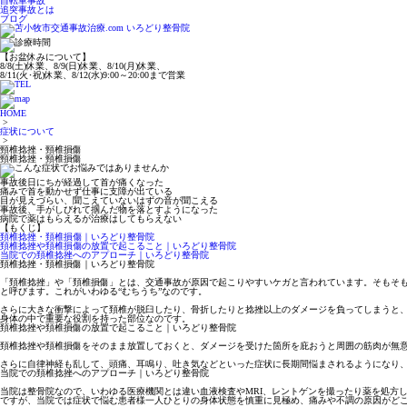
自転車事故
追突事故とは
ブログ
【お盆休みについて】
8/8(土)休業、8/9(日)休業、8/10(月)休業、
8/11(火･祝)休業、8/12(水)9:00～20:00まで営業
HOME
>
症状について
>
頸椎捻挫・頸椎損傷
頸椎捻挫・頸椎損傷
事故後日にちが経過して首が痛くなった
痛みで首を動かせず仕事に支障が出ている
目が見えづらい、聞こえていないはずの音が聞こえる
事故後、手がしびれて掴んだ物を落とすようになった
病院で薬はもらえるが治療はしてもらえない
【もくじ】
頚椎捻挫・頚椎損傷｜いろどり整骨院
頚椎捻挫や頚椎損傷の放置で起こること｜いろどり整骨院
当院での頚椎捻挫へのアプローチ｜いろどり整骨院
頚椎捻挫・頚椎損傷｜いろどり整骨院
「頚椎捻挫」や「頚椎損傷」とは、交通事故が原因で起こりやすいケガと言われています。そもそも
と呼びます。これがいわゆる“むちうち”なのです。
さらに大きな衝撃によって頚椎が脱臼したり、骨折したりと捻挫以上のダメージを負ってしまうと、
身体の中で重要な役割を持った部位なのです。
頚椎捻挫や頚椎損傷の放置で起こること｜いろどり整骨院
頚椎捻挫や頚椎損傷をそのまま放置しておくと、ダメージを受けた箇所を庇おうと周囲の筋肉が無
さらに自律神経も乱して、頭痛、耳鳴り、吐き気などといった症状に長期間悩まされるようになり
当院での頚椎捻挫へのアプローチ｜いろどり整骨院
当院は整骨院なので、いわゆる医療機関とは違い血液検査やMRI、レントゲンを撮ったり薬を処方
ですが、当院では症状で悩む患者様一人ひとりの身体状態を慎重に見極め、痛みや不調の原因がど