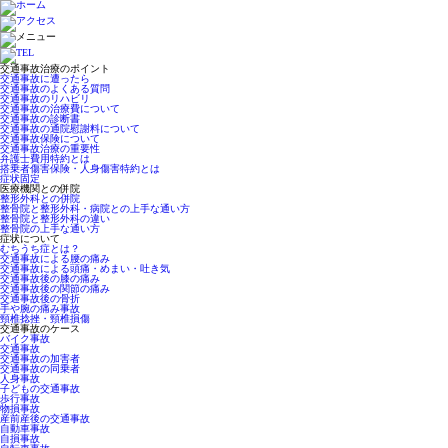
交通事故治療のポイント
交通事故に遭ったら
交通事故のよくある質問
交通事故のリハビリ
交通事故の治療費について
交通事故の診断書
交通事故の通院慰謝料について
交通事故保険について
交通事故治療の重要性
弁護士費用特約とは
搭乗者傷害保険・人身傷害特約とは
症状固定
医療機関との併院
整形外科との併院
整骨院と整形外科・病院との上手な通い方
整骨院と整形外科の違い
整骨院の上手な通い方
症状について
むちうち症とは？
交通事故による腰の痛み
交通事故による頭痛・めまい・吐き気
交通事故後の膝の痛み
交通事故後の関節の痛み
交通事故後の骨折
手や腕の痛み事故
頸椎捻挫・頸椎損傷
交通事故のケース
バイク事故
交通事故
交通事故の加害者
交通事故の同乗者
人身事故
子どもの交通事故
歩行事故
物損事故
産前産後の交通事故
自動車事故
自損事故