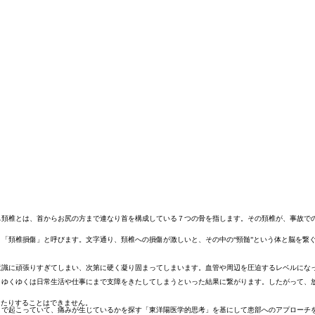
頚椎とは、首からお尻の方まで連なり首を構成している７つの骨を指します。その頚椎が、事故での
「頚椎損傷」と呼びます。文字通り、頚椎への損傷が激しいと、その中の“頸髄”という体と脳を繋
意識に頑張りすぎてしまい、次第に硬く凝り固まってしまいます。血管や周辺を圧迫するレベルにな
、ゆくゆくは日常生活や仕事にまで支障をきたしてしまうといった結果に繋がります。したがって、
したりすることはできません。
こで起こっていて、痛みが生じているかを探す「東洋陽医学的思考」を基にして患部へのアプローチ