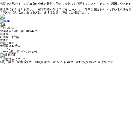
当院での施術は、まずは身体全体の状態を丹念に検査して把握することから始まり、原因を突き止
事故等でむちうちを患い、「根本治療を受けて治療したい」、「生活に支障をきたしている不快な
不調やお悩みで思いあたる方は、まずは当院へ気軽にご相談下さい。
住所
〒053-0855
北海道苫小牧市見山町3-4-22
駐車場
駐車場8台完備
定休日
日曜・祝日
土曜日は13時まで
アクセス
フードD見山店から徒歩１分
【お盆休みについて】
8/8(土)休業、8/9(日)休業、8/10(月)休業、8/11(火･祝)休業、8/12(水)9:00～20:00まで営業