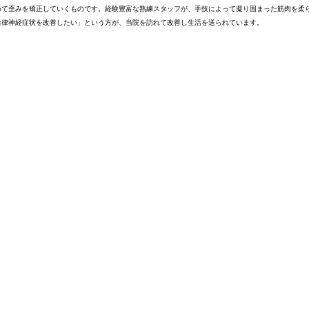
めて歪みを矯正していくものです。経験豊富な熟練スタッフが、手技によって凝り固まった筋肉を柔
自律神経症状を改善したい」という方が、当院を訪れて改善し生活を送られています。