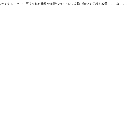
らかくすることで、圧迫された神経や血管へのストレスを取り除いて症状を改善していきます。